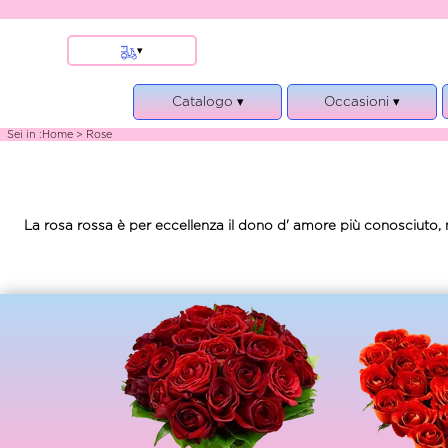
▾
Rivoli
Catalogo ▾
Occasioni ▾
Moncalieri
Rivalta
Piante
Nascita
Sei in :
Home
> Rose
Altre localita e Estero
Bouquet e Mazzi
Compleanno
Stupinigi
Composizioni e Cesti
Matrimonio
Vinovo
Rose
Condoglianze
La rosa rossa è per eccellenza il dono d' amore più conosciuto, ma
Orbassano
Funebre
Anniversario
Beinasco
Villastellone
Torino
Trofarello
Grugliasco
Nichelino
Collegno