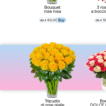
Bouquet
3 ro
rose rosa
a bocci
da € 60,00
▷▷ Buy
da € 5
Tripudio
Bo
di rose gialle
DOLCE 