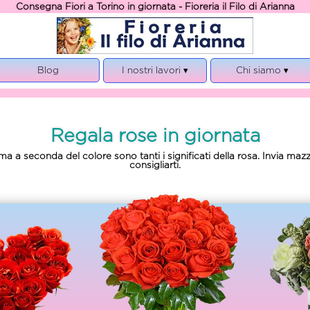
Consegna Fiori a Torino in giornata - Fioreria il Filo di Arianna
Blog
I nostri lavori ▾
Chi siamo ▾
Tutte le foto
Chi siamo
Fiori e Regali
Garanzie
Regala rose in giornata
Funerale e Condoglianze
Note legali
Matrimonio
Privacy, cookies e GDPR
 a seconda del colore sono tanti i significati della rosa. Invia mazzi
consigliarti.
Piante
Regolamento
Laurea
Natale