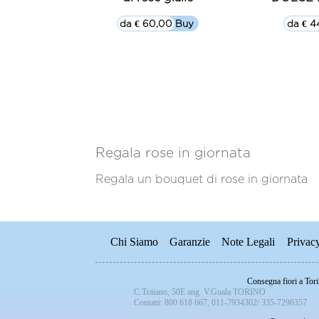
da € 60,00
▷▷ Buy
da € 4
Regala rose in giornata
Regala un bouquet di rose in giornata
Chi Siamo
Garanzie
Note Legali
Privac
Consegna fiori a Tor
C.Traiano, 50E ang. V.Guala TORINO
Contatti: 800 618 667, 011-7934302/ 335-7296357