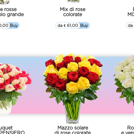
se rosse
Mix di rose
olo grande
colorate
MI
0,00
▷▷ Buy
da € 61,00
▷▷ Buy
da 
uquet
Mazzo solare
Ro
PENSIERO
di rose colorate
e ver