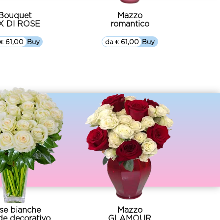
Bouquet
Mazzo
X DI ROSE
romantico
€ 61,00
▷▷ Buy
da € 61,00
▷▷ Buy
se bianche
Mazzo
de decorativo
GLAMOUR