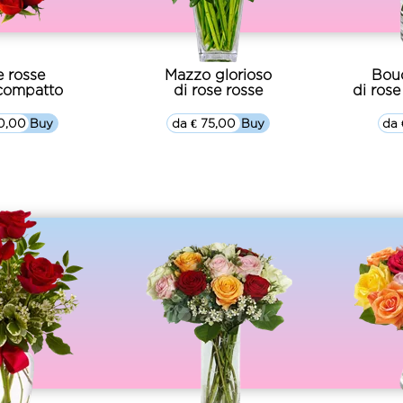
 rosse
Mazzo glorioso
Bou
compatto
di rose rosse
di rose
10,00
▷▷ Buy
da € 75,00
▷▷ Buy
da 