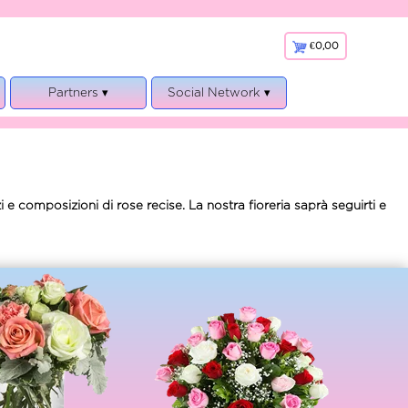
€0,00
€
0,00
Partners ▾
Social Network ▾
Faxiflora
Facebook
Bloom’s Accademy
 e composizioni di rose recise. La nostra fioreria saprà seguirti e