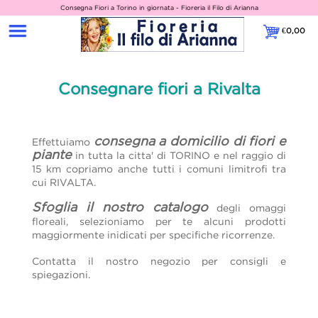
Consegna Fiori a Torino in giornata - Fioreria il Filo di Arianna
€
0,00
€0,00
Consegnare fiori a Rivalta
consegna a domicilio di fiori e
Effettuiamo
piante
in tutta la citta' di TORINO e nel raggio di
15 km copriamo anche tutti i comuni limitrofi tra
cui RIVALTA.
Sfoglia il nostro catalogo
degli omaggi
floreali, selezioniamo per te alcuni prodotti
maggiormente inidicati per specifiche ricorrenze.
Contatta il nostro negozio per consigli e
spiegazioni.