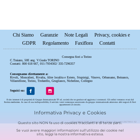
Chi Siamo
Garanzie
Note Legali
Privacy, cookies e
GDPR
Regolamento
Faxiflora
Contatti
Consegna fiori a Torino
C.Traiano, 50E ang. V.Guala TORINO
Contatti: 800 618 667, 011-7934302/ 335-7296357
Consegnamo direttamente a:
Rivoli
,
Moncalieri
,
Rivalta
,
Altre localita e Estero
,
Stupinigi
,
Vinovo
,
Orbassano
,
Beinasco
,
Villastellone
,
Torino
,
Trofarello
,
Grugliasco
,
Nichelino
,
Collegno
Seguici su:
Il sito internet è di proprietà di Gruppo Internazionale TF srl, società che ne gestisce ed aggiorna i contenuti. Gli ordini verranno evasi dal
fiorista medesimo. In caso di sua indisponibilità, il servizio verra' comunque asssicurato da gruppo internazionale attraverso altri negozi di fiori
appartenenti al circuito.
Informativa Privacy e Cookies
Copyright© 2026 Consegna fiori a Torino | P.iva: 11128270011 S2
Questo sito NON fa uso di cookies traccianti e di terze parti.
Se vuoi avere maggiori informazioni sull'utilizzo dei cookie nel
sito, leggi la nostra
informativa estesa.